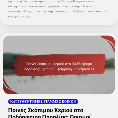
κρίσιμο ρόλο στη δυναμική του παιχνιδιού, καθώς μπορούν να
οδηγήσουν σε ποινές που επηρεάζουν το αποτέλεσμα. Η σωστή
παρακολούθηση αυτών των παραβάσεων, που διεξάγεται από διαιτητές
και γραμματείς,…
ΚΑΤΕΥΘΥΝΤΉΡΙΕΣ ΓΡΑΜΜΈΣ ΠΟΙΝΏΝ
Ποινές Σκόπιμου Χεριού στο
Ποδόσφαιρο Παραλίας: Ορισμοί,