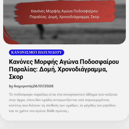
ΚΑΝΟΝΙΣΜΟΊ ΠΑΙΧΝΙΔΙΟΎ
Κανόνες Μορφής Αγώνα Ποδοσφαίρου
Παραλίας: Δομή, Χρονοδιάγραμμα,
Σκορ
by διαχειριστής
26/01/2026
Το ποδόσφαιρο παραλίας είναι ένα συναρπαστικό άθλημα που παίζεται
στην άμμο, όπου δύο ομάδες ανταγωνίζονται υπό συγκεκριμένους
κανόνες που διέπουν τη σύνθεση των ομάδων, το μέγεθος του γηπέδου
και το χρόνο του αγώνα. Κάθε αγώνας…