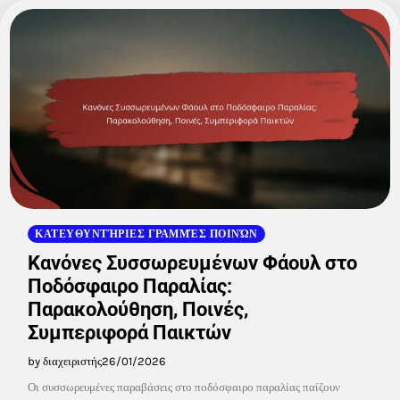
ΚΑΤΕΥΘΥΝΤΉΡΙΕΣ ΓΡΑΜΜΈΣ ΠΟΙΝΏΝ
Κανόνες Συσσωρευμένων Φάουλ στο
Ποδόσφαιρο Παραλίας:
Παρακολούθηση, Ποινές,
Συμπεριφορά Παικτών
by διαχειριστής
26/01/2026
Οι συσσωρευμένες παραβάσεις στο ποδόσφαιρο παραλίας παίζουν