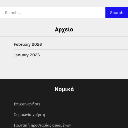
Search
for:
Αρχείο
February 2026
January 2026
Νομικά
Επικοινωνήστε
Συμφωνία χρήστη
Πολιτική προστασίας δεδομένων