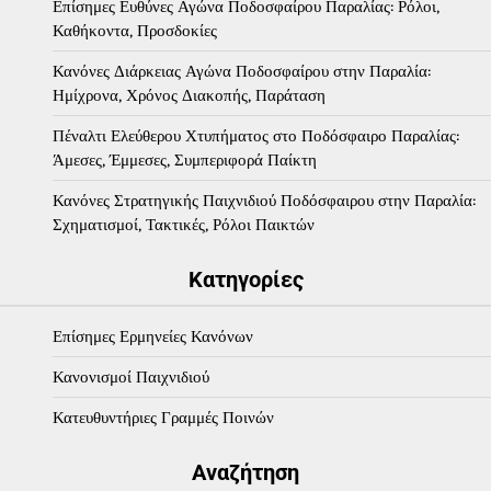
Επίσημες Ευθύνες Αγώνα Ποδοσφαίρου Παραλίας: Ρόλοι,
Καθήκοντα, Προσδοκίες
Κανόνες Διάρκειας Αγώνα Ποδοσφαίρου στην Παραλία:
Ημίχρονα, Χρόνος Διακοπής, Παράταση
Πέναλτι Ελεύθερου Χτυπήματος στο Ποδόσφαιρο Παραλίας:
Άμεσες, Έμμεσες, Συμπεριφορά Παίκτη
Κανόνες Στρατηγικής Παιχνιδιού Ποδόσφαιρου στην Παραλία:
Σχηματισμοί, Τακτικές, Ρόλοι Παικτών
Κατηγορίες
Επίσημες Ερμηνείες Κανόνων
Κανονισμοί Παιχνιδιού
Κατευθυντήριες Γραμμές Ποινών
Αναζήτηση