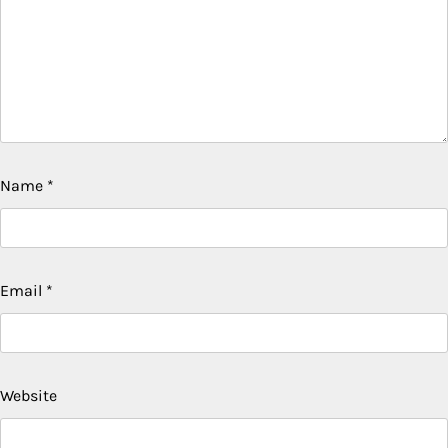
Name
*
Email
*
Website