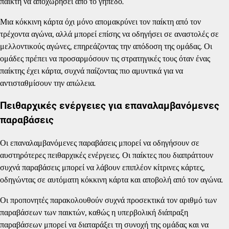
παίκτη να αποχωρήσει από το γήπεδο.
Μια κόκκινη κάρτα όχι μόνο απομακρύνει τον παίκτη από τον
τρέχοντα αγώνα, αλλά μπορεί επίσης να οδηγήσει σε αναστολές σε
μελλοντικούς αγώνες, επηρεάζοντας την απόδοση της ομάδας. Οι
ομάδες πρέπει να προσαρμόσουν τις στρατηγικές τους όταν ένας
παίκτης έχει κάρτα, συχνά παίζοντας πιο αμυντικά για να
αντισταθμίσουν την απώλεια.
Πειθαρχικές ενέργειες για επαναλαμβανόμενες
παραβάσεις
Οι επαναλαμβανόμενες παραβάσεις μπορεί να οδηγήσουν σε
αυστηρότερες πειθαρχικές ενέργειες. Οι παίκτες που διαπράττουν
συχνά παραβάσεις μπορεί να λάβουν επιπλέον κίτρινες κάρτες,
οδηγώντας σε αυτόματη κόκκινη κάρτα και αποβολή από τον αγώνα.
Οι προπονητές παρακολουθούν συχνά προσεκτικά τον αριθμό των
παραβάσεων των παικτών, καθώς η υπερβολική διάπραξη
παραβάσεων μπορεί να διαταράξει τη συνοχή της ομάδας και να