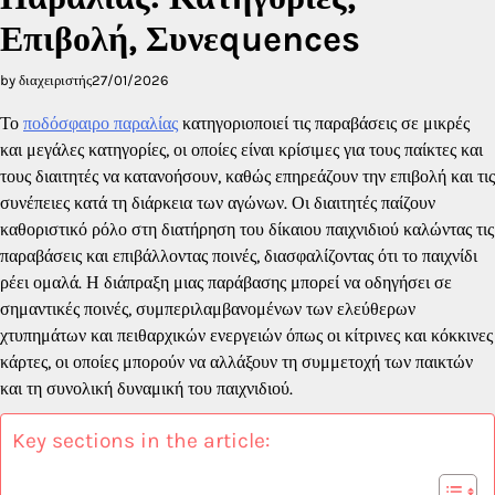
Επιβολή, Συνεquences
by διαχειριστής
27/01/2026
Το
ποδόσφαιρο παραλίας
κατηγοριοποιεί τις παραβάσεις σε μικρές
και μεγάλες κατηγορίες, οι οποίες είναι κρίσιμες για τους παίκτες και
τους διαιτητές να κατανοήσουν, καθώς επηρεάζουν την επιβολή και τις
συνέπειες κατά τη διάρκεια των αγώνων. Οι διαιτητές παίζουν
καθοριστικό ρόλο στη διατήρηση του δίκαιου παιχνιδιού καλώντας τις
παραβάσεις και επιβάλλοντας ποινές, διασφαλίζοντας ότι το παιχνίδι
ρέει ομαλά. Η διάπραξη μιας παράβασης μπορεί να οδηγήσει σε
σημαντικές ποινές, συμπεριλαμβανομένων των ελεύθερων
χτυπημάτων και πειθαρχικών ενεργειών όπως οι κίτρινες και κόκκινες
κάρτες, οι οποίες μπορούν να αλλάξουν τη συμμετοχή των παικτών
και τη συνολική δυναμική του παιχνιδιού.
Key sections in the article: