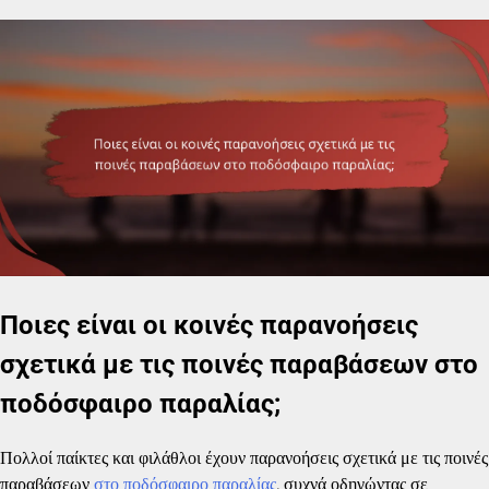
Ποιες είναι οι κοινές παρανοήσεις
σχετικά με τις ποινές παραβάσεων στο
ποδόσφαιρο παραλίας;
Πολλοί παίκτες και φιλάθλοι έχουν παρανοήσεις σχετικά με τις ποινές
παραβάσεων
στο ποδόσφαιρο παραλίας
, συχνά οδηγώντας σε