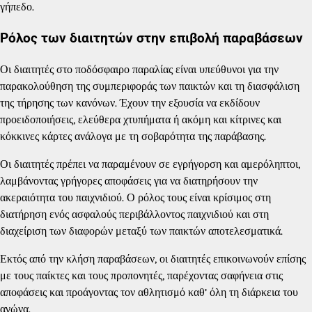
γήπεδο.
Ρόλος των διαιτητών στην επιβολή παραβάσεων
Οι διαιτητές στο ποδόσφαιρο παραλίας είναι υπεύθυνοι για την
παρακολούθηση της συμπεριφοράς των παικτών και τη διασφάλιση
της τήρησης των κανόνων. Έχουν την εξουσία να εκδίδουν
προειδοποιήσεις, ελεύθερα χτυπήματα ή ακόμη και κίτρινες και
κόκκινες κάρτες ανάλογα με τη σοβαρότητα της παράβασης.
Οι διαιτητές πρέπει να παραμένουν σε εγρήγορση και αμερόληπτοι,
λαμβάνοντας γρήγορες αποφάσεις για να διατηρήσουν την
ακεραιότητα του παιχνιδιού. Ο ρόλος τους είναι κρίσιμος στη
διατήρηση ενός ασφαλούς περιβάλλοντος παιχνιδιού και στη
διαχείριση των διαφορών μεταξύ των παικτών αποτελεσματικά.
Εκτός από την κλήση παραβάσεων, οι διαιτητές επικοινωνούν επίσης
με τους παίκτες και τους προπονητές, παρέχοντας σαφήνεια στις
αποφάσεις και προάγοντας τον αθλητισμό καθ’ όλη τη διάρκεια του
αγώνα.