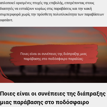
απλοποιεί ορισμένες πτυχές της επιβολής, επιτρέποντας στους
διαιτητές να εστιάζουν κυρίως στις παραβάσεις και την κακή
συμπεριφορά χωρίς την πρόσθετη πολυπλοκότητα των παραβάσεων
οφσάιντ.
Ποιες είναι οι συνέπειες της διάπραξης
μιας παράβασης στο ποδόσφαιρο