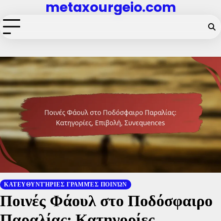
metaxourgeio.com
Skip
to
content
ΚΑΤΕΥΘΥΝΤΉΡΙΕΣ ΓΡΑΜΜΈΣ ΠΟΙΝΏΝ
Ποινές Φάουλ στο Ποδόσφαιρο
Παραλίας: Κατηγορίες,