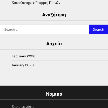
Κατευθυντήριες Γραμμές Ποινών
Αναζήτηση
Search
for:
Αρχείο
February 2026
January 2026
Νομικά
Επικοινωνήστε