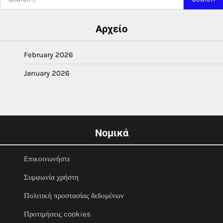
for:
Αρχείο
February 2026
January 2026
Νομικά
Επικοινωνήστε
Συμφωνία χρήστη
Πολιτική προστασίας δεδομένων
Προτιμήσεις cookies