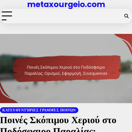
metaxourgeio.com
Skip
to
content
ΚΑΤΕΥΘΥΝΤΉΡΙΕΣ ΓΡΑΜΜΈΣ ΠΟΙΝΏΝ
Ποινές Σκόπιμου Χεριού στο
Ποδόσφαιρο Παραλίας: