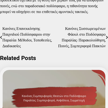
προσεκτικοί σχετικά με τη θέση των χεριών τους για να αποφύγουν
ποινές, ενώ στο παραδοσιακό ποδόσφαιρο, η πιθανότητα ποινής
μπορεί να οδηγήσει σε πιο επιθετικές αμυντικές τακτικές.
Κανόνες Επανεκκίνησης
Κανόνες Συσσωρευμένων
Post
Παιχνιδιού Ποδόσφαιρου στην
Φάουλ στο Ποδόσφαιρο
navigation
Παραλία: Μέθοδοι, Τοποθεσίες,
Παραλίας: Παρακολούθηση,
Διαδικασίες
Ποινές, Συμπεριφορά Παικτών
Related Posts