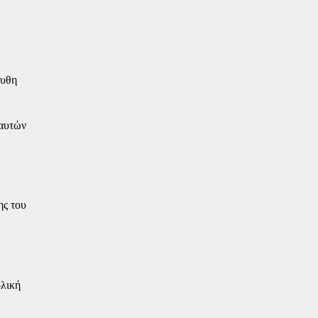
ουθη
 αυτών
ης του
ολική