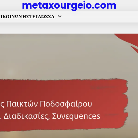
metaxourgeio.com
ΠΙΚΟΙΝΩΝΉΣΤΕ
ΓΛΏΣΣΑ