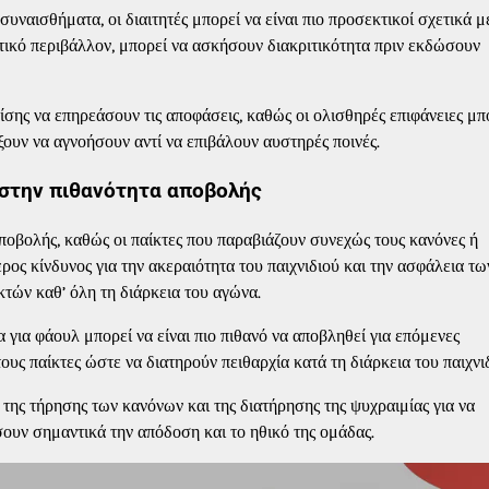
ναισθήματα, οι διαιτητές μπορεί να είναι πιο προσεκτικοί σχετικά μ
στικό περιβάλλον, μπορεί να ασκήσουν διακριτικότητα πριν εκδώσουν
ίσης να επηρεάσουν τις αποφάσεις, καθώς οι ολισθηρές επιφάνειες μπ
ξουν να αγνοήσουν αντί να επιβάλουν αυστηρές ποινές.
στην πιθανότητα αποβολής
οβολής, καθώς οι παίκτες που παραβιάζουν συνεχώς τους κανόνες ή
ς κίνδυνος για την ακεραιότητα του παιχνιδιού και την ασφάλεια τω
τών καθ’ όλη τη διάρκεια του αγώνα.
α για φάουλ μπορεί να είναι πιο πιθανό να αποβληθεί για επόμενες
ους παίκτες ώστε να διατηρούν πειθαρχία κατά τη διάρκεια του παιχνι
α της τήρησης των κανόνων και της διατήρησης της ψυχραιμίας για να
ουν σημαντικά την απόδοση και το ηθικό της ομάδας.