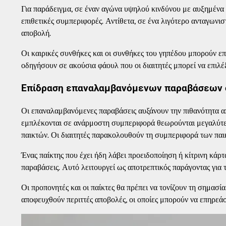
Για παράδειγμα, σε έναν αγώνα υψηλού κινδύνου με αυξημένα συ
επιθετικές συμπεριφορές. Αντίθετα, σε ένα λιγότερο ανταγωνι
αποβολή.
Οι καιρικές συνθήκες και οι συνθήκες του γηπέδου μπορούν επ
οδηγήσουν σε ακούσια φάουλ που οι διαιτητές μπορεί να επιλέ
Επίδραση επαναλαμβανόμενων παραβάσεων 
Οι επαναλαμβανόμενες παραβάσεις αυξάνουν την πιθανότητα απ
εμπλέκονται σε ανάρμοστη συμπεριφορά θεωρούνται μεγαλύτερο
παικτών. Οι διαιτητές παρακολουθούν τη συμπεριφορά των παικ
Ένας παίκτης που έχει ήδη λάβει προειδοποίηση ή κίτρινη κάρτ
παραβάσεις. Αυτό λειτουργεί ως αποτρεπτικός παράγοντας για τ
Οι προπονητές και οι παίκτες θα πρέπει να τονίζουν τη σημασί
αποφευχθούν περιττές αποβολές, οι οποίες μπορούν να επηρεάσ