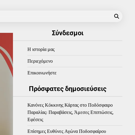
Σύνδεσμοι
Η ιστορία μας
Περιεχόμενο
Επικοινωνήστε
Πρόσφατες δημοσιεύσεις
Κανόνες Κόκκινης Κάρτας στο Ποδόσφαιρο
Παραλίας: Παραβάσεις, Άμεσες Επιπτώσεις,
Εφέσεις
Επίσημες Ευθύνες Αγώνα Ποδοσφαίρου