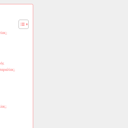
λίας;
λής
παραλίας;
ίας;