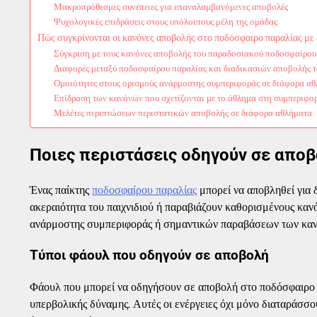
Μακροπρόθεσμες συνέπειες για επαναλαμβανόμενες αποβολές
Ψυχολογικές επιδράσεις στους υπόλοιπους μέλη της ομάδας
Πώς συγκρίνονται οι κανόνες αποβολής στο ποδόσφαιρο παραλίας με
Σύγκριση με τους κανόνες αποβολής του παραδοσιακού ποδοσφαίρου
Διαφορές μεταξύ ποδοσφαίρου παραλίας και διαδικασιών αποβολής 
Ομοιότητες στους ορισμούς ανάρμοστης συμπεριφοράς σε διάφορα α
Επίδραση των κανόνων που σχετίζονται με το άθλημα στη συμπεριφο
Μελέτες περιπτώσεων περιστατικών αποβολής σε διάφορα αθλήματα
Ποιες περιστάσεις οδηγούν σε απο
Ένας παίκτης
ποδοσφαίρου παραλίας
μπορεί να αποβληθεί για 
ακεραιότητα του παιχνιδιού ή παραβιάζουν καθορισμένους κα
ανάρμοστης συμπεριφοράς ή σημαντικών παραβάσεων των κανόνω
Τύποι φάουλ που οδηγούν σε αποβολή
Φάουλ που μπορεί να οδηγήσουν σε αποβολή στο ποδόσφαιρο 
υπερβολικής δύναμης. Αυτές οι ενέργειες όχι μόνο διαταράσσο