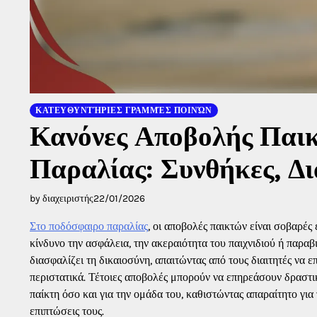
ΚΑΤΕΥΘΥΝΤΉΡΙΕΣ ΓΡΑΜΜΈΣ ΠΟΙΝΏΝ
Κανόνες Αποβολής Παι
Παραλίας: Συνθήκες, Δ
by διαχειριστής
22/01/2026
Στο ποδόσφαιρο παραλίας
, οι αποβολές παικτών είναι σοβαρέ
κίνδυνο την ασφάλεια, την ακεραιότητα του παιχνιδιού ή παρα
διασφαλίζει τη δικαιοσύνη, απαιτώντας από τους διαιτητές να 
περιστατικά. Τέτοιες αποβολές μπορούν να επηρεάσουν δραστικ
παίκτη όσο και για την ομάδα του, καθιστώντας απαραίτητο για 
επιπτώσεις τους.