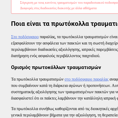
Σύγκριση με τους κανόνες τραυματισμών του παραδοσιακού ποδοσφα
Διαφορές στις διαδικασίες διακοπής με άλλα αθλήματα
Ποια είναι τα πρωτόκολλα τραυματ
Στο ποδόσφαιρο
παραλίας, τα πρωτόκολλα τραυματισμών είναι 
εξασφαλίσουν την ασφάλεια των παικτών και τη σωστή διαχεί
περιλαμβάνουν διαδικασίες αξιολόγησης, ιατρικές παρεμβάσεις,
διατήρηση ενός ασφαλούς περιβάλλοντος παιχνιδιού.
Ορισμός πρωτοκόλλων τραυματισμών
Τα πρωτόκολλα τραυματισμών
στο ποδόσφαιρο παραλίας
αναφέ
που συμβαίνουν κατά τη διάρκεια αγώνων ή προπονήσεων. Αυτ
συστηματικής αξιολόγησης των τραυματισμένων παικτών για να 
διασφαλιστεί ότι οι παίκτες λαμβάνουν την κατάλληλη ιατρική φ
Τα πρωτόκολλα συνήθως καθορίζονται από τις διοικητικές αρχ
γενικά περιλαμβάνουν βήματα για την αξιολόγηση, τη θεραπεί