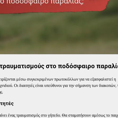
α τραυματισμούς στο ποδόσφαιρο παραλί
χειρίζονται μέσω συγκεκριμένων πρωτοκόλλων για να εξασφαλιστεί η
χνιδιού. Οι διαιτητές είναι υπεύθυνοι για την σήμανση των διακοπών, 
ς.
ιτητές
αίνει ένας τραυματισμός στο γήπεδο. Θα σταματήσουν αμέσως το παιχ