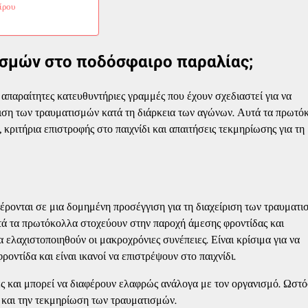
ίρου
ισμών στο ποδόσφαιρο παραλίας;
απαραίτητες κατευθυντήριες γραμμές που έχουν σχεδιαστεί για να
ριση των τραυματισμών κατά τη διάρκεια των αγώνων. Αυτά τα πρωτό
 κριτήρια επιστροφής στο παιχνίδι και απαιτήσεις τεκμηρίωσης για τη
ρονται σε μια δομημένη προσέγγιση για τη διαχείριση των τραυματ
ά τα πρωτόκολλα στοχεύουν στην παροχή άμεσης φροντίδας και
ελαχιστοποιηθούν οι μακροχρόνιες συνέπειες. Είναι κρίσιμα για να
ροντίδα και είναι ικανοί να επιστρέψουν στο παιχνίδι.
ές και μπορεί να διαφέρουν ελαφρώς ανάλογα με τον οργανισμό. Ωστό
α και την τεκμηρίωση των τραυματισμών.