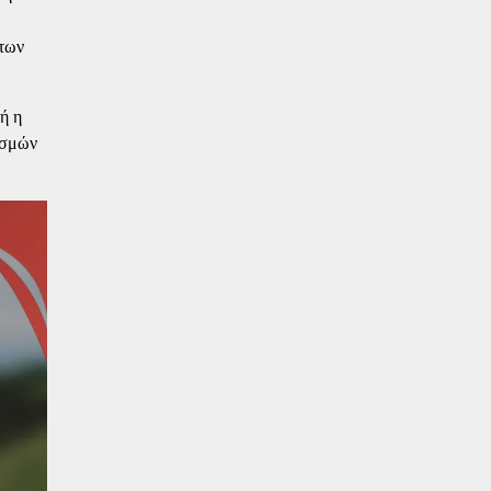
 των
ή η
ισμών