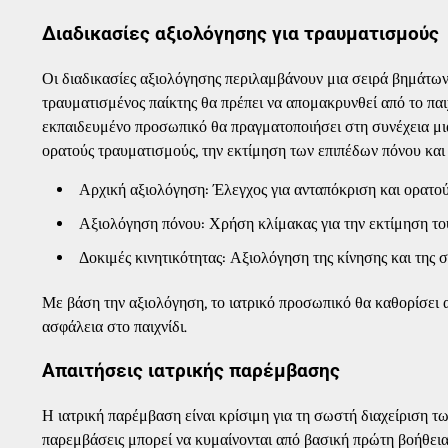
Διαδικασίες αξιολόγησης για τραυματισμούς
Οι διαδικασίες αξιολόγησης περιλαμβάνουν μια σειρά βημάτων 
τραυματισμένος παίκτης θα πρέπει να απομακρυνθεί από το παι
εκπαιδευμένο προσωπικό θα πραγματοποιήσει στη συνέχεια μια
ορατούς τραυματισμούς, την εκτίμηση των επιπέδων πόνου και τ
Αρχική αξιολόγηση: Έλεγχος για ανταπόκριση και ορατο
Αξιολόγηση πόνου: Χρήση κλίμακας για την εκτίμηση του
Δοκιμές κινητικότητας: Αξιολόγηση της κίνησης και της 
Με βάση την αξιολόγηση, το ιατρικό προσωπικό θα καθορίσει α
ασφάλεια στο παιχνίδι.
Απαιτήσεις ιατρικής παρέμβασης
Η ιατρική παρέμβαση είναι κρίσιμη για τη σωστή διαχείριση 
παρεμβάσεις μπορεί να κυμαίνονται από βασική πρώτη βοήθεια 