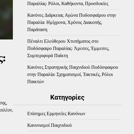
Παραλίας: Ρόλοι, Καθήκοντα, Προσδοκίες
Κανόνες Διάρκειας Αγώνα Ποδοσφαίρου στην
Παραλία: Ημίχρονα, Χρόνος Διακοπής,
Παράταση
Πέναλτι Ελεύθερου Χτυπήματος στο
Ποδόσφαιρο Παραλίας: Άμεσες, Έμμεσες,
ς:
Συμπεριφορά Παίκτη
Κανόνες Στρατηγικής Παιχνιδιού Ποδόσφαιρου
στην Παραλία: Σχηματισμοί, Τακτικές, Ρόλοι
Παικτών
Κατηγορίες
σης,
ιπλέον,
Επίσημες Ερμηνείες Κανόνων
Κανονισμοί Παιχνιδιού