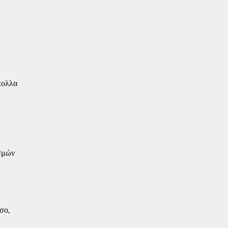
κολλα
ισμών
σο,